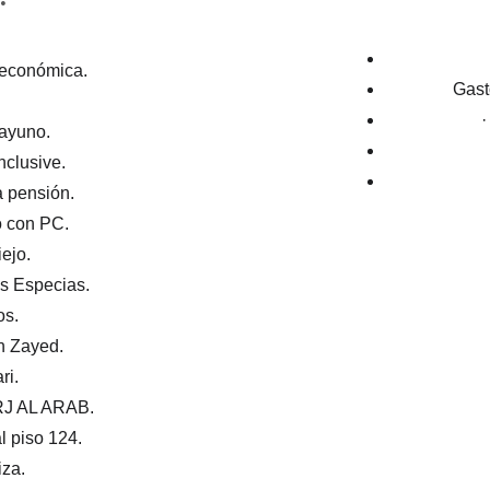
 económica.
 Gas
·
ayuno.
nclusive.
a pensión.
o con PC.
iejo.
as Especias.
os.
kh Zayed.
ri.
J AL ARAB.
al piso 124.
iza.