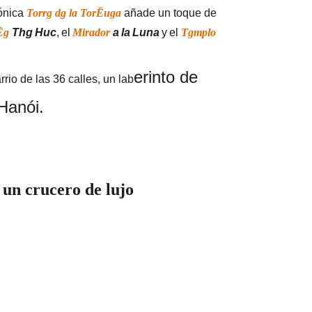
ónica 
Torrg dg la TorĒuga 
añade un toque de 
Ēg
Thg
Huc
,
el
Mirador
a
la
Luna
y
el
Tgmplo
erinto de 
rio de las 36 calles, un lab
 Hanói.
 un crucero de lujo