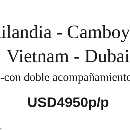
ilandia - Camboy
Vietnam - Dubai
-con doble acompañamient
USD4950p/p
: