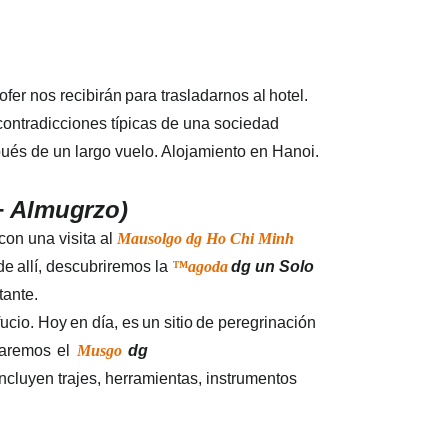
hofer nos recibirán
para
trasladarnos
al
hotel.
 contradicciones típicas de una sociedad 
pués de un largo vuelo. Alojamiento en Hanoi.
+
Almugrzo)
n una visita al 
Mausolgo dg Ho Chi Minh 
de
allí,
descubriremos
la
™agoda
dg
un
Solo
tante.
ucio.
Hoy
en
día,
es
un
sitio
de
peregrinación
raremos
el
Musgo
dg
ncluyen trajes, herramientas, instrumentos 