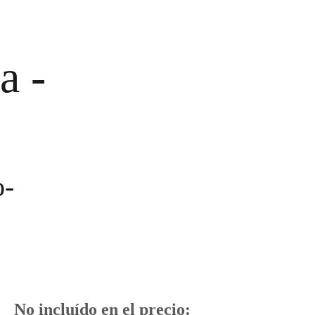
a - 
o-
        No incluído en el precio: