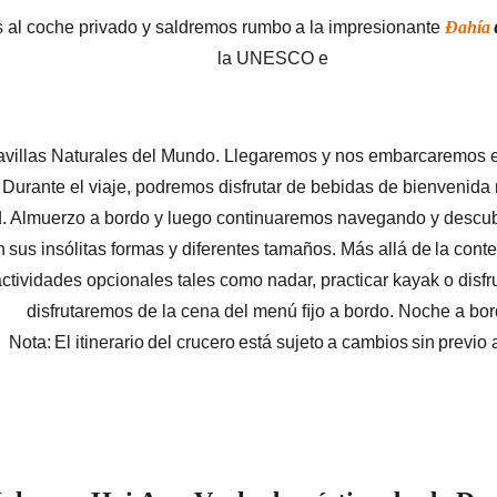
s al coche privado y saldremos rumbo
a
la impresionante
Ðahía
la
UNESCO
e
aravillas Naturales del Mundo. Llegaremos y nos embarcaremos e
Durante el viaje, podremos disfrutar de bebidas de bienvenida m
dad. Almuerzo a bordo y luego continuaremos navegando y descub
n
sus insólitas formas y diferentes tamaños. Más
allá
de
la
cont
ctividades opcionales tales como nadar, practicar kayak o disfrut
disfrutaremos de la cena del menú ﬁjo a bordo. Noche a bor
Nota:
El
itinerario
del
crucero
está
sujeto
a
cambios
sin
previo