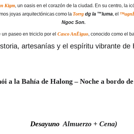
an Kigm
, un oasis en el corazón de la ciudad. En su centro, la ic
emos joyas
arquitectónicas
como
la
Torrg
dg la
™luma
,
el
™ugn
Ngoc
Son.
 un paseo en triciclo por el 
Casco AnĒiguo
, conocido como el bar
istoria, artesanías y el espíritu vibrante de
ói a la Bahía de Halong – Noche a bordo de
Desayuno
  Almuerzo + Cena)