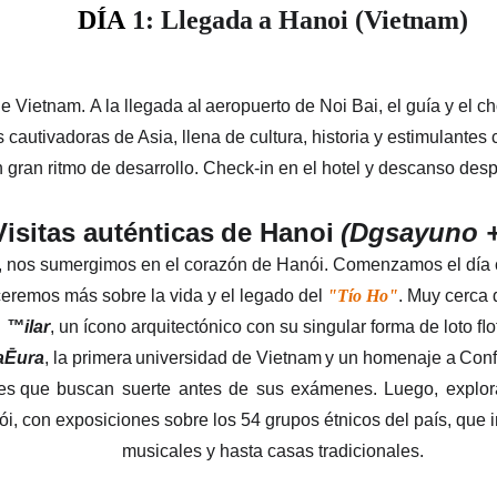
DÍA
1:
Llegada
a
Hanoi
(Vietnam)
de Vietnam.
A
la
llegada
al
aeropuerto
de
Noi Bai, el guía y el c
cautivadoras de Asia, llena de cultura, historia y estimulantes
 gran ritmo de desarrollo. Check-in en el hotel y descanso des
Visitas
auténticas
de
Hanoi
(Dgsayuno
y, nos sumergimos en el corazón de Hanói. Comenzamos el día co
ceremos más sobre la vida y el legado del 
"Tío Ho"
. Muy cerca 
™ilar
,
un
ícono
arquitectónico con su singular forma de loto ﬂo
aĒura
,
la
primera
universidad
de
Vietnam
y un homenaje
a
Conf
es que
buscan
suerte
antes
de
sus
exámenes.
Luego,
explo
ói, con exposiciones sobre los 54 grupos étnicos del país, que i
musicales y hasta casas tradicionales.