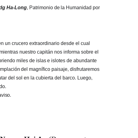
dg
Ha-Long
,
Patrimonio
de
la
Humanidad
por
n un crucero extraordinario desde el cual 
ientras nuestro capitán nos informa sobre el 
riendo miles de islas
e
islotes
de
abundante
emplación
del
magníﬁco paisaje, disfrutaremos 
ar del sol en la cubierta del barco. Luego, 
do.
aviso.