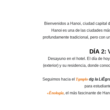
Bienvenidos a Hanoi, ciudad capital 
Hanoi
es
una
de
las ciudades más 
profundamente tradicional, pero con un
DÍA
2:
Desayuno en el hotel. El día de ho
(exterior) y su residencia, donde cono
Seguimos hacia el
Tgmplo
dg
la
LiĒgr
para
estudiant
«Ēnología
, el más fascinante de Han